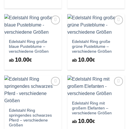
Auf die
Auf die
Wunschliste
Wunschliste
Edelstahl Ring große
Edelstahl Ring große
blaue Pusteblume –
grüne Pusteblume –
verschiedene Größen
verschiedene Größen
10.00
10.00
ab
€
ab
€
Auf die
Auf die
Wunschliste
Wunschliste
Edelstahl Ring mit
großem Elefanten –
Edelstahl Ring
verschiedene Größen
springendes schwarzes
10.00
Pferd – verschiedene
ab
€
Größen