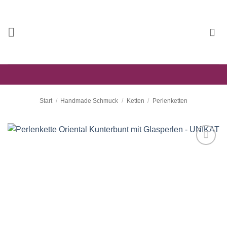
Zum
Inhalt
springen
Start
/
Handmade Schmuck
/
Ketten
/
Perlenketten
Auf die
Wunschliste