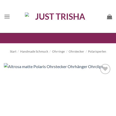
Zum
Inhalt
springen
Start
/
Handmade Schmuck
/
Ohrringe
/
Ohrstecker
/
Polarisperlen
Auf die
Wunschliste