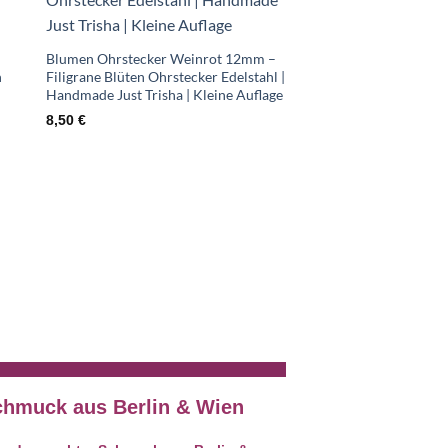
te
Wunschliste
Blumen Ohrstecker Weinrot 12mm –
n
Filigrane Blüten Ohrstecker Edelstahl |
Handmade Just Trisha | Kleine Auflage
8,50
€
Blumen Ohrstecker Vi
Handmade Edelstahl | 
von Just Trisha | Klein
Geschenkidee
8,00
€
hmuck aus Berlin & Wien