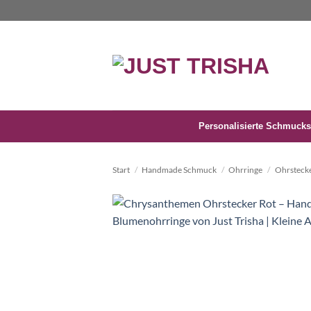
Zum
Inhalt
springen
Personalisierte Schmucks
Start
/
Handmade Schmuck
/
Ohrringe
/
Ohrsteck