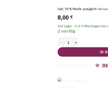
inkl. 19 % MwSt.
zuzüglich
Versan
8,00
€
Auf Lager - in
6-9 Werktagen
bei d
2 vorrätig
Chrysanthemen Ohrstecker Rot
In 
B