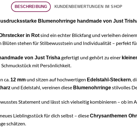
BESCHREIBUNG
KUNDENBEWERTUNGEN IM SHOP
Ausdrucksstarke Blumenohrringe handmade von Just Trish
sind ein echter Blickfang und verleihen deinem
hrstecker in Rot
n Blüten stehen für Stilbewusstsein und Individualität – perfekt für
gefertigt und gehört zu einer
handmade von Just Trisha
kleine
 Schmuckstück mit Persönlichkeit.
n ca.
und sitzen auf hochwertigen
, 
12 mm
Edelstahl-Steckern
und Edelstahl, vereinen diese
stilvolles D
harz
Blumenohrringe
bewusstes Statement und lässt sich vielseitig kombinieren – ob im 
neues Lieblingsstück für dich selbst – diese
Chrysanthemen Ohr
age schätzen.