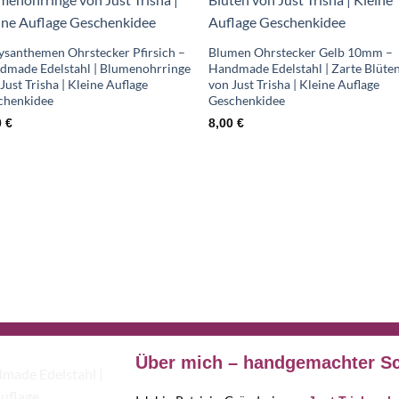
Wunschliste
Wunschlis
ysanthemen Ohrstecker Pfirsich –
Blumen Ohrstecker Gelb 10mm –
dmade Edelstahl | Blumenohrringe
Handmade Edelstahl | Zarte Blüte
Just Trisha | Kleine Auflage
von Just Trisha | Kleine Auflage
chenkidee
Geschenkidee
0
€
8,00
€
Über mich – handgemachter Sc