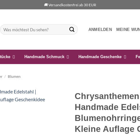
🚚 Versandkostenfrei ab 30 EUR
Suchen
ANMELDEN
MEINE WU
nach:
tücke
Handmade Schmuck
Handmade Geschenke
Fe
er
/
Blumen
Chrysanthemen 
Handmade Edels
Auf die
Wunschliste
Blumenohrringe 
Kleine Auflage