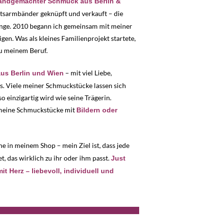
handgemachter Schmuck aus Berlin &
ftsarmbänder geknüpft und verkauft – die
ange. 2010 begann ich gemeinsam mit meiner
en. Was als kleines Familienprojekt startete,
zu meinem Beruf.
– mit viel Liebe,
s Berlin und Wien
s. Viele meiner Schmuckstücke lassen sich
o einzigartig wird wie seine Trägerin.
h meine Schmuckstücke mit
Bildern oder
e in meinem Shop – mein Ziel ist, dass jede
, das wirklich zu ihr oder ihm passt.
Just
 Herz – liebevoll, individuell und