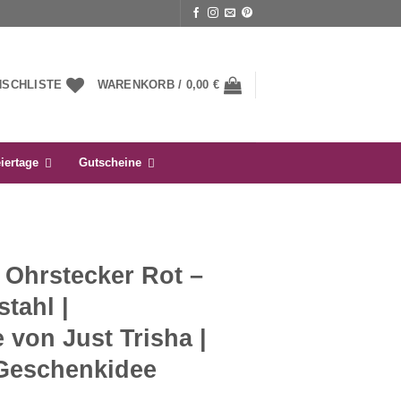
NSCHLISTE
WARENKORB /
0,00
€
iertage
Gutscheine
Ohrstecker Rot –
tahl |
von Just Trisha |
 Geschenkidee