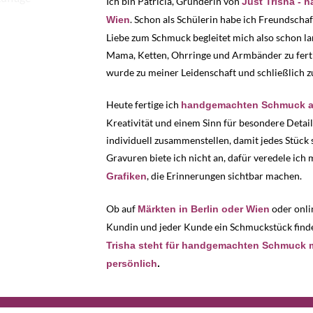
Ich bin Patricia, Gründerin von
Just Trisha - 
. Schon als Schülerin habe ich Freundscha
Wien
Liebe zum Schmuck begleitet mich also schon l
Mama, Ketten, Ohrringe und Armbänder zu fertig
wurde zu meiner Leidenschaft und schließlich 
Heute fertige ich
handgemachten Schmuck au
Kreativität und einem Sinn für besondere Detail
individuell zusammenstellen, damit jedes Stück s
Gravuren biete ich nicht an, dafür veredele ic
, die Erinnerungen sichtbar machen.
Grafiken
Ob auf
oder onlin
Märkten in Berlin oder Wien
Kundin und jeder Kunde ein Schmuckstück findet
Trisha steht für handgemachten Schmuck mit
persönlich
.