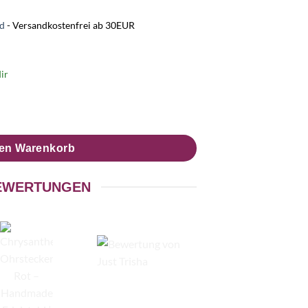
d
- Versandkostenfrei ab 30EUR
ir
 – Handmade Edelstahl | Blumenohrringe von Just Trisha | Klei
den Warenkorb
EWERTUNGEN