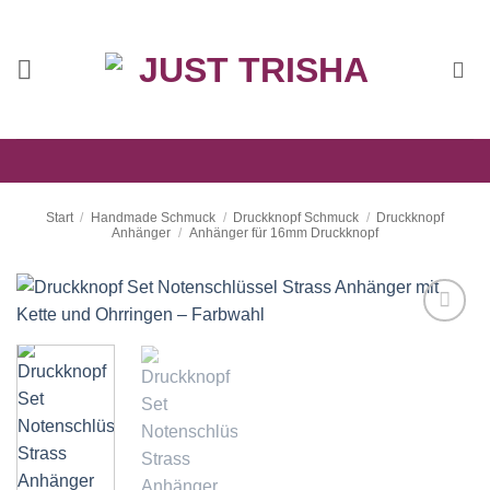
Zum
Inhalt
springen
Start
/
Handmade Schmuck
/
Druckknopf Schmuck
/
Druckknopf
Anhänger
/
Anhänger für 16mm Druckknopf
Auf die
Wunschliste