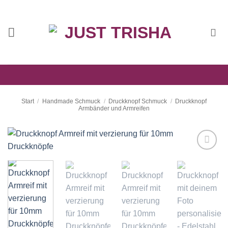
Zum
Inhalt
springen
Start
/
Handmade Schmuck
/
Druckknopf Schmuck
/
Druckknopf
Armbänder und Armreifen
Auf die
Wunschliste