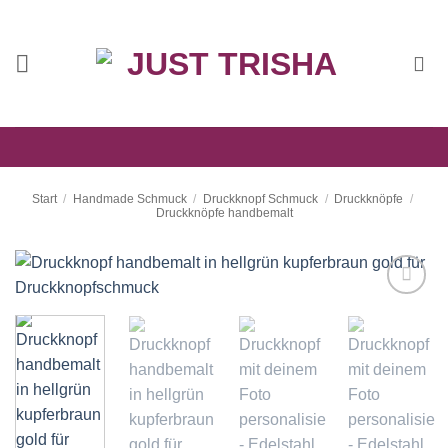
Zum
Inhalt
springen
Start
/
Handmade Schmuck
/
Druckknopf Schmuck
/
Druckknöpfe
/
Druckknöpfe handbemalt
Auf die
Wunschliste