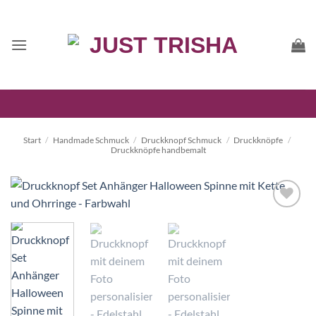
Zum
Inhalt
springen
Start
/
Handmade Schmuck
/
Druckknopf Schmuck
/
Druckknöpfe
/
Druckknöpfe handbemalt
Auf die
Wunschliste