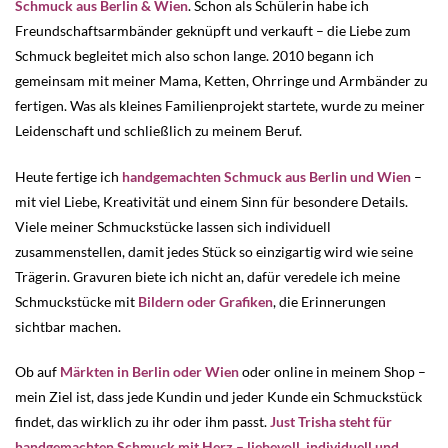
Schmuck aus Berlin & Wien
. Schon als Schülerin habe ich
Freundschaftsarmbänder geknüpft und verkauft – die Liebe zum
Schmuck begleitet mich also schon lange. 2010 begann ich
gemeinsam mit meiner Mama, Ketten, Ohrringe und Armbänder zu
fertigen. Was als kleines Familienprojekt startete, wurde zu meiner
Leidenschaft und schließlich zu meinem Beruf.
Heute fertige ich
handgemachten Schmuck aus Berlin und Wien
–
mit viel Liebe, Kreativität und einem Sinn für besondere Details.
Viele meiner Schmuckstücke lassen sich individuell
zusammenstellen, damit jedes Stück so einzigartig wird wie seine
Trägerin. Gravuren biete ich nicht an, dafür veredele ich meine
Schmuckstücke mit
Bildern oder Grafiken
, die Erinnerungen
sichtbar machen.
Ob auf
Märkten in Berlin oder Wien
oder online in meinem Shop –
mein Ziel ist, dass jede Kundin und jeder Kunde ein Schmuckstück
findet, das wirklich zu ihr oder ihm passt.
Just Trisha steht für
handgemachten Schmuck mit Herz – liebevoll, individuell und