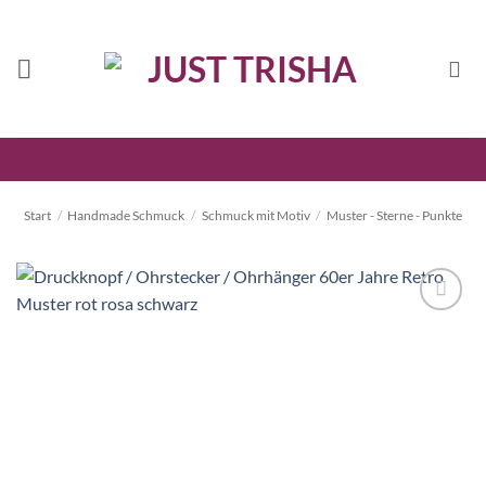
Zum
Inhalt
springen
Start
/
Handmade Schmuck
/
Schmuck mit Motiv
/
Muster - Sterne - Punkte
Auf die
Wunschliste