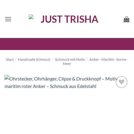
Zum
Inhalt
springen
Start
/
Handmade Schmuck
/
Schmuck mit Motiv
/
Anker - Maritim - Sonne -
Meer
Auf die
Wunschliste