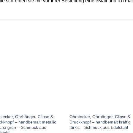
itte schreiben sie mir vor Ihrer Bestellung eine eMail und ich m
Auf die
Auf die
Wunschliste
Wunschlis
stecker, Ohrhänger, Clipse &
Ohrstecker, Ohrhänger, Clipse &
ckknopf – handbemalt metallic
Druckknopf – handbemalt kräftig
cha grün – Schmuck aus
türkis – Schmuck aus Edelstahl
stahl