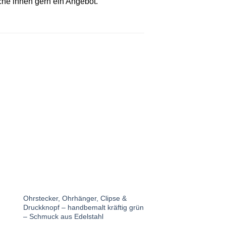
ache ihnen gern ein Angebot.
Auf die
te
Wunschliste
Ohrstecker, Ohrhänger, Clipse &
Ohrstecker, Ohrhänger
Druckknopf – handbemalt kräftig grün
Druckknopf – handbem
– Schmuck aus Edelstahl
Schmuck aus Edelstah