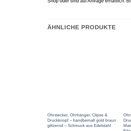
Shop oder sind auf Anfrage erhältlich. B
ÄHNLICHE PRODUKTE
Auf die
Wunschliste
Ohrstecker, Ohrhänger, Clipse &
Ohr
Druckknopf – handbemalt gold braun
Dru
glitzernd – Schmuck aus Edelstahl
Mat
Edel