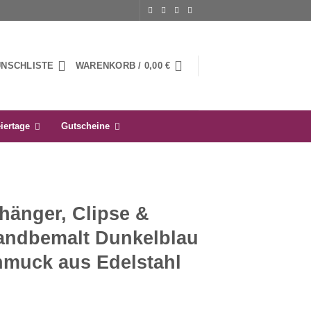
UNSCHLISTE
WARENKORB /
0,00
€
iertage
Gutscheine
hänger, Clipse &
andbemalt Dunkelblau
hmuck aus Edelstahl