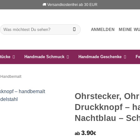
🚚 Versandkostenfrei ab 30 EUR
Suchen
ANMELDEN
MEINE W
nach:
tücke
Handmade Schmuck
Handmade Geschenke
Fe
 Handbemalt
Ohrstecker, Ohr
Druckknopf – h
Auf die
Wunschliste
Nachtblau – Sc
3.90
ab
€