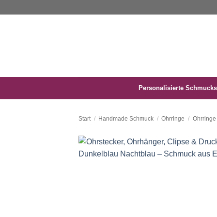
Zum
Inhalt
springen
Personalisierte Schmucks
Start
/
Handmade Schmuck
/
Ohrringe
/
Ohrringe