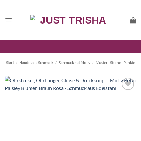
Zum
Inhalt
springen
Start
/
Handmade Schmuck
/
Schmuck mit Motiv
/
Muster - Sterne - Punkte
Auf die
Wunschliste