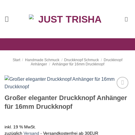
Zum
Inhalt
springen
Start
/
Handmade Schmuck
/
Druckknopf Schmuck
/
Druckknopf
Anhänger
/
Anhänger für 16mm Druckknopf
Auf die
Großer eleganter Druckknopf Anhänger
Wunschliste
für 16mm Druckknopf
inkl. 19 % MwSt.
zuzüglich
Versand
- Versandkostenfrei ab 30EUR