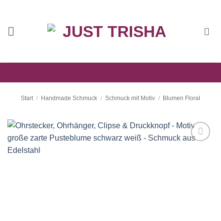
Zum
Inhalt
springen
Start
/
Handmade Schmuck
/
Schmuck mit Motiv
/
Blumen Floral
Auf die
Wunschliste