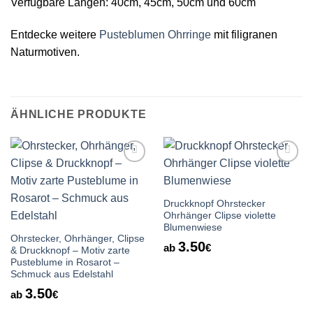
Verfügbare Längen: 40cm, 45cm, 50cm und 60cm
Entdecke weitere
Pusteblumen Ohrringe
mit filigranen
Naturmotiven.
ÄHNLICHE PRODUKTE
Auf die
Auf die
Wunschliste
Wunschliste
Druckknopf Ohrstecker
Ohrhänger Clipse violette
Blumenwiese
Ohrstecker, Ohrhänger, Clipse
3.50
ab
€
& Druckknopf – Motiv zarte
Pusteblume in Rosarot –
Schmuck aus Edelstahl
3.50
ab
€