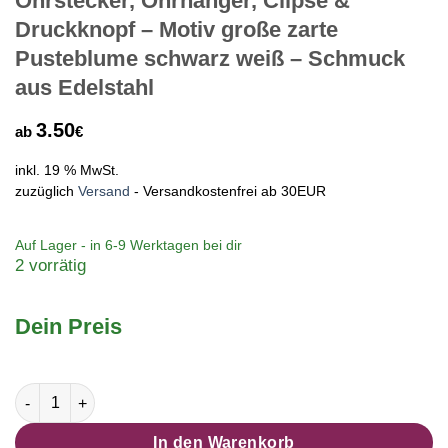
Ohrstecker, Ohrhänger, Clipse &
Druckknopf – Motiv große zarte
Pusteblume schwarz weiß – Schmuck
aus Edelstahl
3.50
ab
€
inkl. 19 % MwSt.
zuzüglich
Versand
- Versandkostenfrei ab 30EUR
Auf Lager - in
6-9 Werktagen
bei dir
2 vorrätig
Dein Preis
Ohrstecker, Ohrhänger, Clipse & Druckknopf - Motiv große zar
In den Warenkorb