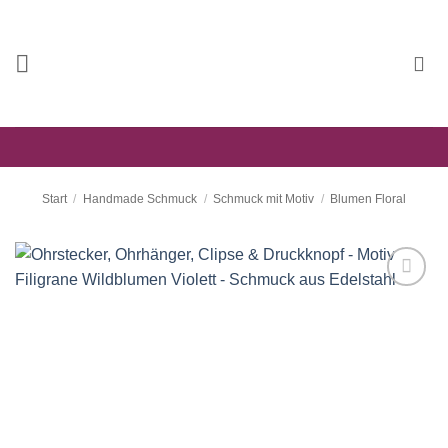
Zum
Inhalt
springen
Start
/
Handmade Schmuck
/
Schmuck mit Motiv
/
Blumen Floral
Auf die
Wunschliste