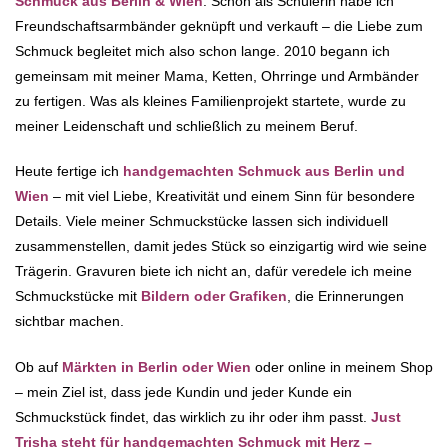
Schmuck aus Berlin & Wien
. Schon als Schülerin habe ich
Freundschaftsarmbänder geknüpft und verkauft – die Liebe zum
Schmuck begleitet mich also schon lange. 2010 begann ich
gemeinsam mit meiner Mama, Ketten, Ohrringe und Armbänder
zu fertigen. Was als kleines Familienprojekt startete, wurde zu
meiner Leidenschaft und schließlich zu meinem Beruf.
Heute fertige ich
handgemachten Schmuck aus Berlin und
Wien
– mit viel Liebe, Kreativität und einem Sinn für besondere
Details. Viele meiner Schmuckstücke lassen sich individuell
zusammenstellen, damit jedes Stück so einzigartig wird wie seine
Trägerin. Gravuren biete ich nicht an, dafür veredele ich meine
Schmuckstücke mit
Bildern oder Grafiken
, die Erinnerungen
sichtbar machen.
Ob auf
Märkten in Berlin oder Wien
oder online in meinem Shop
– mein Ziel ist, dass jede Kundin und jeder Kunde ein
Schmuckstück findet, das wirklich zu ihr oder ihm passt.
Just
Trisha steht für handgemachten Schmuck mit Herz –