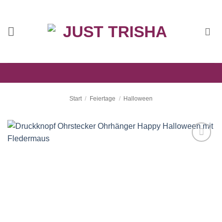
Zum
Inhalt
springen
Start
/
Feiertage
/
Halloween
Auf die
Wunschliste