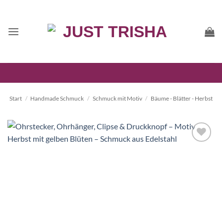
Zum
Inhalt
springen
Start
/
Handmade Schmuck
/
Schmuck mit Motiv
/
Bäume - Blätter - Herbst
Auf die
Wunschliste