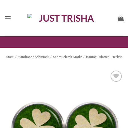
Zum
Inhalt
springen
Start
/
Handmade Schmuck
/
Schmuck mit Motiv
/
Bäume - Blätter - Herbst
Auf die
Wunschliste