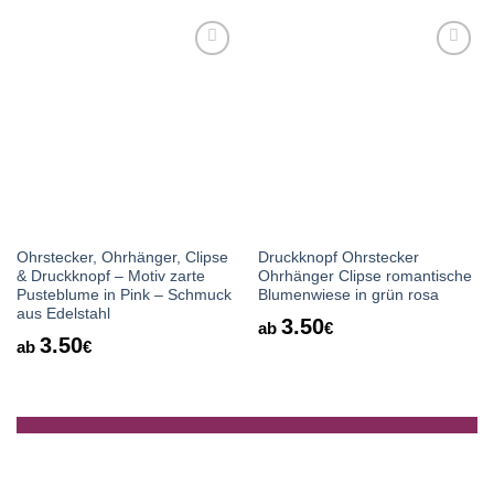
Auf die
Auf die
Wunschliste
Wunschliste
Ohrstecker, Ohrhänger, Clipse
Druckknopf Ohrstecker
& Druckknopf – Motiv zarte
Ohrhänger Clipse romantische
Pusteblume in Pink – Schmuck
Blumenwiese in grün rosa
aus Edelstahl
3.50
ab
€
3.50
ab
€