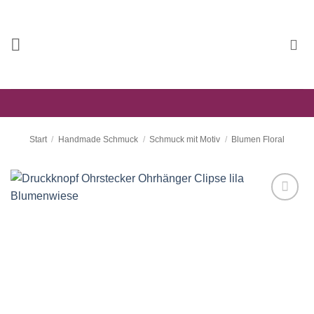
Zum
Inhalt
springen
Start
/
Handmade Schmuck
/
Schmuck mit Motiv
/
Blumen Floral
Auf die
Wunschliste