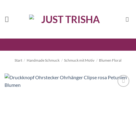
Zum
Inhalt
springen
Start
/
Handmade Schmuck
/
Schmuck mit Motiv
/
Blumen Floral
Auf die
Wunschliste