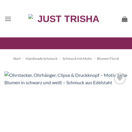
Zum
Inhalt
springen
Start
/
Handmade Schmuck
/
Schmuck mit Motiv
/
Blumen Floral
Auf die
Wunschliste