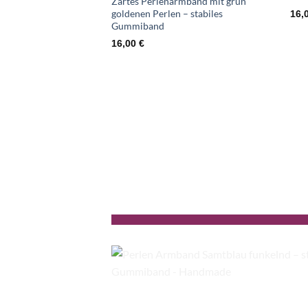
Zartes Perlenarmband mit grün
goldenen Perlen – stabiles
16,
Gummiband
16,00
€