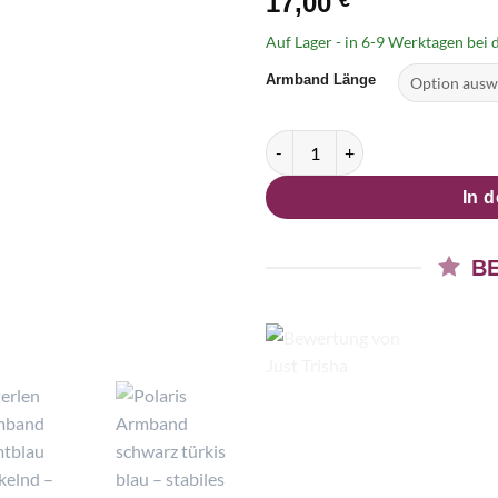
17,00
€
Auf Lager - in
6-9 Werktagen
bei d
Armband Länge
Perlen Armband Samtblau fun
In 
B