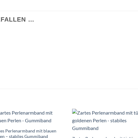
EFALLEN …
Auf die
Auf die
Wunschliste
Wunschlis
tes Perlenarmband mit blauen
len – stabiles Gummiband