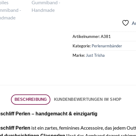
A
Artikelnummer:
A381
Kategorie:
Perlenarmbänder
Marke:
Just Trisha
BESCHREIBUNG
KUNDENBEWERTUNGEN IM SHOP
schliff Perlen – handgemacht & einzigartig
ist ein zartes, feminines Accessoire, das jedem Out
chliff Perlen
lässt das Armband dezent schimmer
nd durchsichtigen Glasperlen