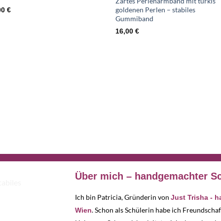
Zartes Perlenarmband mit türkis
goldenen Perlen – stabiles
00
€
Gummiband
16,00
€
Über mich – handgemachter Sc
Ich bin Patricia, Gründerin von
Just Trisha - 
. Schon als Schülerin habe ich Freundscha
Wien