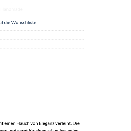
uf die Wunschliste
fit einen Hauch von Eleganz verleiht. Die
n und sorgt für einen stilvollen, edlen