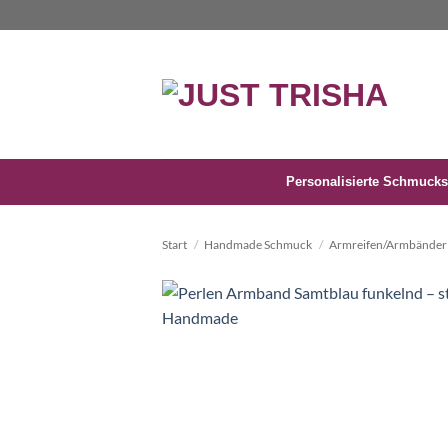
Zum
Inhalt
springen
Personalisierte Schmucks
Start
/
Handmade Schmuck
/
Armreifen/Armbänder