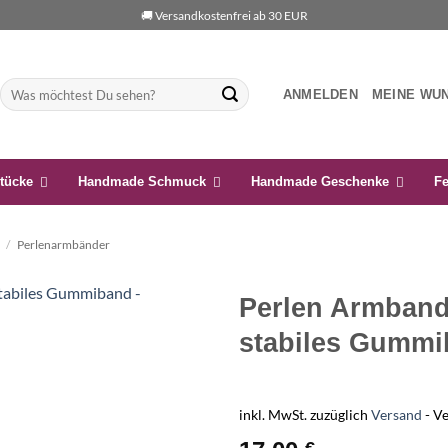
🚚 Versandkostenfrei ab 30 EUR
Suchen
ANMELDEN
MEINE WU
nach:
tücke
Handmade Schmuck
Handmade Geschenke
Fe
/
Perlenarmbänder
Perlen Armband
stabiles Gumm
Auf die
Wunschliste
inkl. MwSt.
zuzüglich
Versand
- V