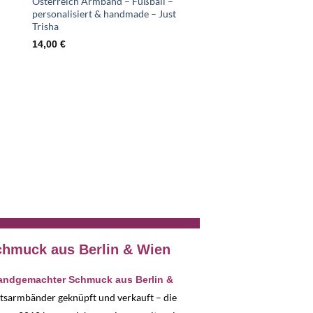
Österreich Armband – Fußball –
personalisiert & handmade – Just
Trisha
14,00
€
Wickelarmband aus Le
Deutschland Fußball 
Geschenkidee – Just Tr
23,00
€
hmuck aus Berlin & Wien
handgemachter Schmuck aus Berlin &
ftsarmbänder geknüpft und verkauft – die