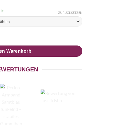
ir
ZURÜCKSETZEN
kelnd – stabiles Gummiband - Handmade Menge
den Warenkorb
EWERTUNGEN