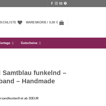
NSCHLISTE
WARENKORB /
0,00
€
iertage
Gutscheine
 Samtblau funkelnd –
iband – Handmade
ersandkostenfrei ab 30EUR