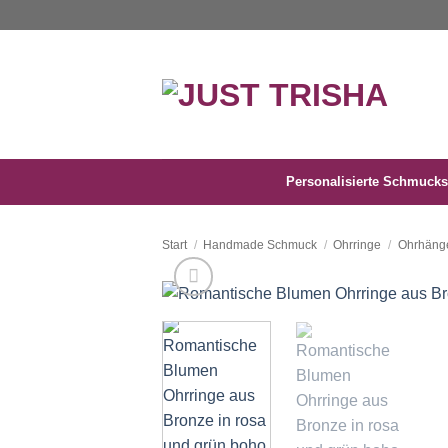
Zum
Inhalt
springen
Personalisierte Schmucks
Start
/
Handmade Schmuck
/
Ohrringe
/
Ohrhäng