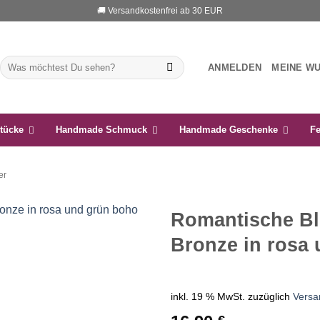
🚚 Versandkostenfrei ab 30 EUR
Suchen
ANMELDEN
MEINE W
nach:
tücke
Handmade Schmuck
Handmade Geschenke
Fe
er
Romantische Bl
Bronze in rosa
Auf die
Wunschliste
inkl. 19 % MwSt.
zuzüglich
Versa