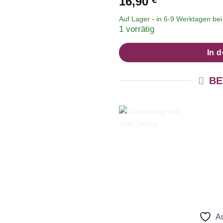
16,90
€
Auf Lager - in
6-9 Werktagen
bei 
1 vorrätig
In 
BE
Au