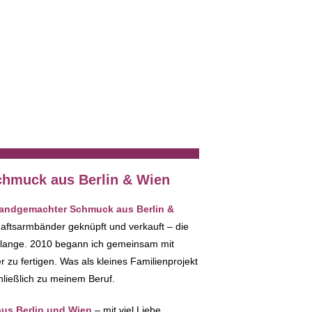
Edelstahl Ohrhänger mi
Schleife türkis mit we
12,00
€
hmuck aus Berlin & Wien
 handgemachter Schmuck aus Berlin &
haftsarmbänder geknüpft und verkauft – die
 lange. 2010 begann ich gemeinsam mit
zu fertigen. Was als kleines Familienprojekt
hließlich zu meinem Beruf.
s Berlin und Wien
– mit viel Liebe,