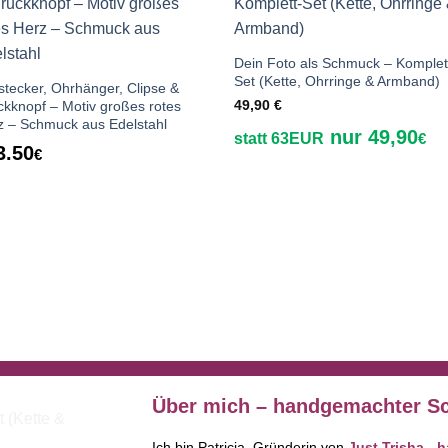
Auf die
Auf die
Wunschliste
Wunschlis
Dein Foto als Schmuck – Komplet
Set (Kette, Ohrringe & Armband)
stecker, Ohrhänger, Clipse &
49,90
€
ckknopf – Motiv großes rotes
z – Schmuck aus Edelstahl
nur 49,90
statt 63EUR
€
3.50
€
Über mich – handgemachter Sc
Ich bin Patricia, Gründerin von
Just Trisha -