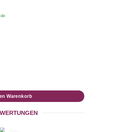
dir
ett-Set (Kette & Ohrringe) Menge
den Warenkorb
WERTUNGEN