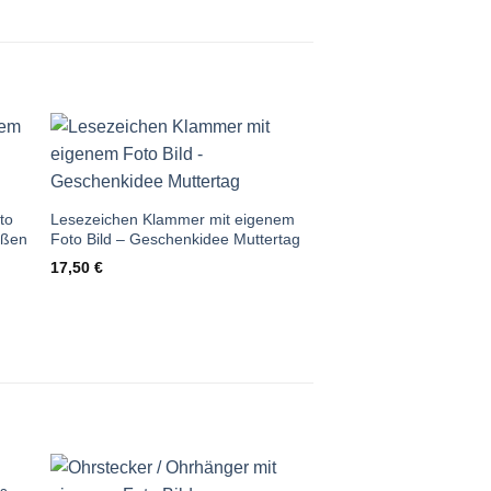
Auf die
te
Wunschliste
to
Lesezeichen Klammer mit eigenem
ößen
Foto Bild – Geschenkidee Muttertag
17,50
€