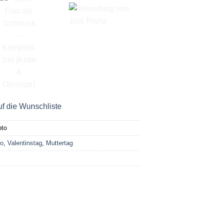
f die Wunschliste
oto
to
,
Valentinstag
,
Muttertag