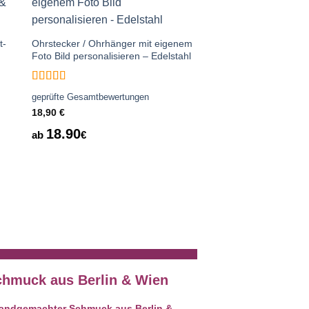
Auf die
te
Wunschliste
t-
Ohrstecker / Ohrhänger mit eigenem
Foto Bild personalisieren – Edelstahl
Bewertet
geprüfte Gesamtbewertungen
mit
5
von 5
18,90
€
18.90
ab
€
Ohrstecker, Ohrhänger
Druckknopf – Motiv r
rotes Herz – Schmuck 
3.50
ab
€
hmuck aus Berlin & Wien
 handgemachter Schmuck aus Berlin &