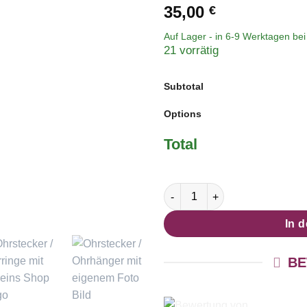
35,00
€
Auf Lager - in
6-9 Werktagen
bei 
21 vorrätig
Subtotal
Options
Total
Dein Foto als Schmuck – Kompl
In 
BE