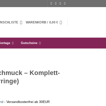
UNSCHLISTE
WARENKORB /
0,00
€
iertage
Gutscheine
Schmuck – Komplett-
rringe)
nd
- Versandkostenfrei ab 30EUR