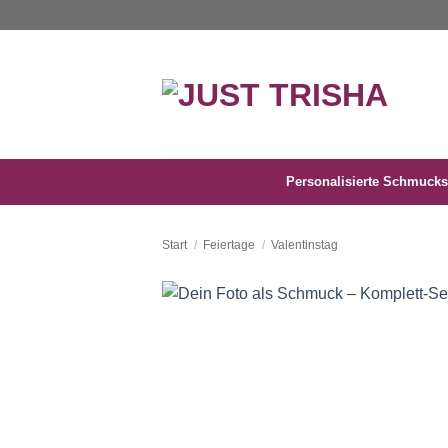
Zum
Inhalt
springen
Personalisierte Schmucks
Start
/
Feiertage
/
Valentinstag