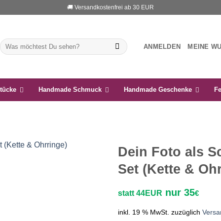
🚚 Versandkostenfrei ab 30 EUR
Suchen
ANMELDEN
MEINE W
nach:
tücke
Handmade Schmuck
Handmade Geschenke
Fe
Dein Foto als 
Set (Kette & Oh
Auf die
Wunschliste
nur 35
statt 44EUR
€
inkl. 19 % MwSt.
zuzüglich
Versa