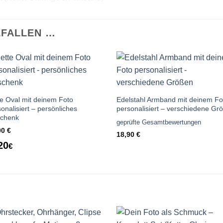
EFALLEN …
Auf die
Auf die
Wunschliste
Wunschlis
te Oval mit deinem Foto
Edelstahl Armband mit deinem Fo
onalisiert – persönliches
personalisiert – verschiedene Gr
chenk
geprüfte Gesamtbewertungen
00
€
18,90
€
20
€