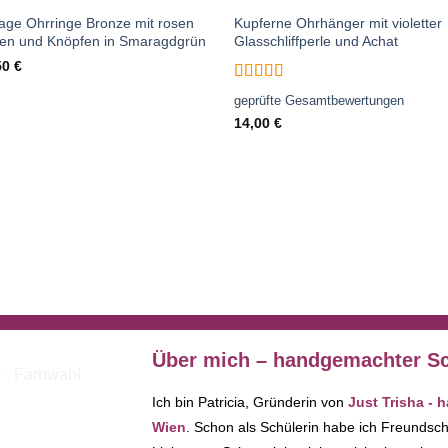
tage Ohrringe Bronze mit rosen
Kupferne Ohrhänger mit violetter
len und Knöpfen in Smaragdgrün
Glasschliffperle und Achat
50
€
Bewertet
geprüfte Gesamtbewertungen
mit
5
von 5
14,00
€
Über mich – handgemachter Sc
Ich bin Patricia, Gründerin von
Just Trisha -
Wien
. Schon als Schülerin habe ich Freundsc