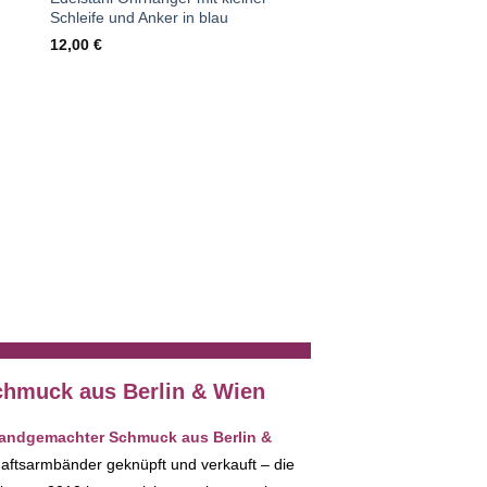
Schleife und Anker in blau
12,00
€
Edelstahl Ohrhänger mi
Schleife rot mit weiße
12,00
€
hmuck aus Berlin & Wien
 handgemachter Schmuck aus Berlin &
haftsarmbänder geknüpft und verkauft – die