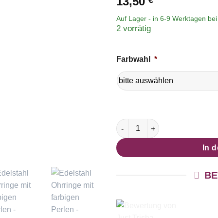
13,50
€
Auf Lager - in
6-9 Werktagen
bei 
2 vorrätig
Farbwahl
*
Edelstahl Ohrringe mit farbig
In 
BE