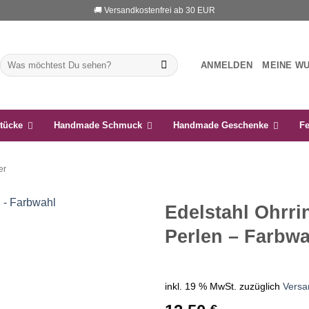
🚚 Versandkostenfrei ab 30 EUR
Suchen
ANMELDEN
MEINE W
nach:
tücke
Handmade Schmuck
Handmade Geschenke
Fe
er
Edelstahl Ohrri
Perlen – Farbwa
Auf die
Wunschliste
inkl. 19 % MwSt.
zuzüglich
Versa