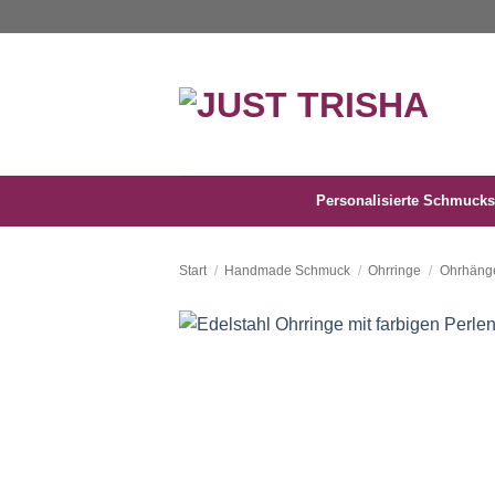
Zum
Inhalt
springen
Personalisierte Schmucks
Start
/
Handmade Schmuck
/
Ohrringe
/
Ohrhäng