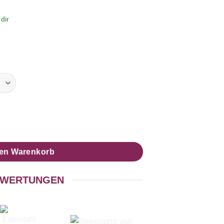
dir
en Perlen - Farbwahl Menge
den Warenkorb
WERTUNGEN