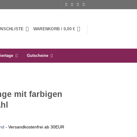
UNSCHLISTE
WARENKORB /
0,00
€
iertage
Gutscheine
nge mit farbigen
hl
nd
- Versandkostenfrei ab 30EUR