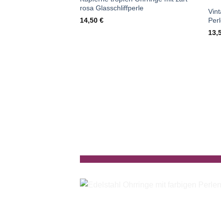
rosa Glasschliffperle
Vin
14,50
€
Per
13,