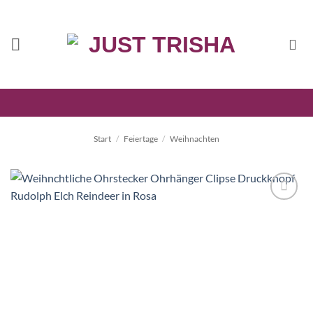
Zum
Inhalt
springen
Start
/
Feiertage
/
Weihnachten
Auf die
Wunschliste