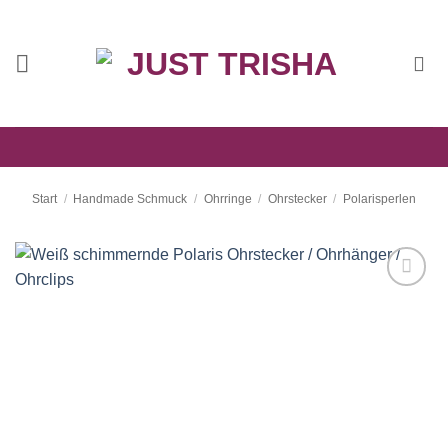
Zum
Inhalt
springen
Start
/
Handmade Schmuck
/
Ohrringe
/
Ohrstecker
/
Polarisperlen
Auf die
Wunschliste