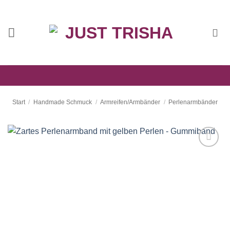
Zum
Inhalt
springen
Start
/
Handmade Schmuck
/
Armreifen/Armbänder
/
Perlenarmbänder
Auf die
Wunschliste