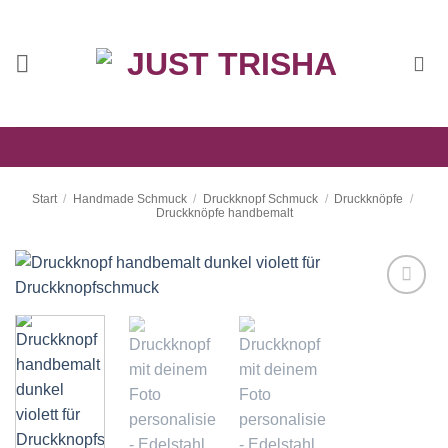
Zum
Inhalt
springen
Start
/
Handmade Schmuck
/
Druckknopf Schmuck
/
Druckknöpfe
/
Druckknöpfe handbemalt
Auf die
Wunschliste