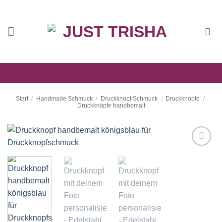
Zum
Inhalt
springen
Start
/
Handmade Schmuck
/
Druckknopf Schmuck
/
Druckknöpfe
/
Druckknöpfe handbemalt
Auf die
Wunschliste