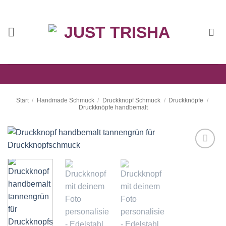
Zum
Inhalt
springen
Start
/
Handmade Schmuck
/
Druckknopf Schmuck
/
Druckknöpfe
/
Druckknöpfe handbemalt
Auf die
Wunschliste