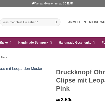
🚚 Versandkostenfrei ab 30 EUR
Suchen
ANMELDEN
MEINE W
nach:
tücke
Handmade Schmuck
Handmade Geschenke
Fe
Tiere
Druckknopf Ohr
Clipse mit Leop
Auf die
Wunschliste
Pink
3.50
ab
€