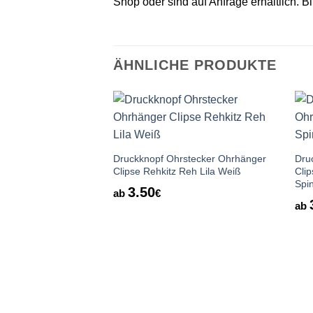
Shop oder sind auf Anfrage erhältlich. B
ÄHNLICHE PRODUKTE
Auf die
Wunschliste
Druckknopf Ohrstecker Ohrhänger
Dru
Clipse Rehkitz Reh Lila Weiß
Cli
Spi
3.50
ab
€
ab