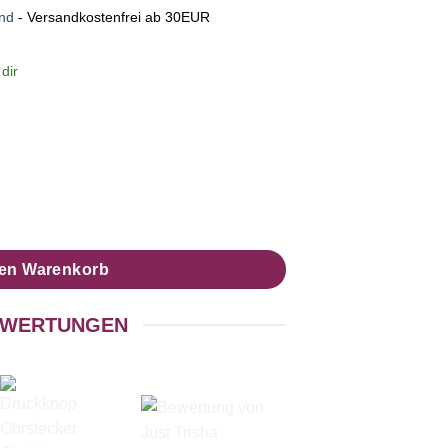
nd
- Versandkostenfrei ab 30EUR
dir
ger Clipse mit Leoparden Muster Türkis Pink Menge
den Warenkorb
WERTUNGEN