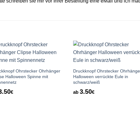
itte schreiben sie mir vor Ihrer Bestellung eine eMail und ich m
Auf die
Auf die
Wunschliste
Wunschlis
ckknopf Ohrstecker Ohrhänger
Druckknopf Ohrstecker Ohrhänge
pse Halloween Spinne mit
Halloween verrückte Eule in
nnennetz
schwarz/weiß
3.50
3.50
€
ab
€