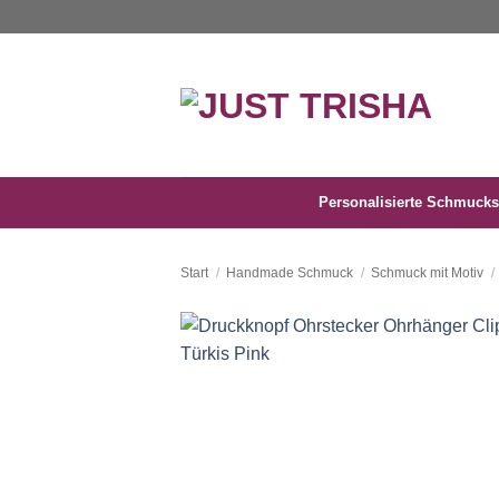
Zum
Inhalt
springen
Personalisierte Schmucks
Start
/
Handmade Schmuck
/
Schmuck mit Motiv
/