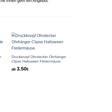
ache ihnen gern ein Angebot.
Auf die
te
Wunschliste
r
Druckknopf Ohrstecker Ohrhänger
Clipse Halloween Fledermäuse
3.50
ab
€
Druckknopf Ohrstecke
Clipse Weihnachts Elc
grau