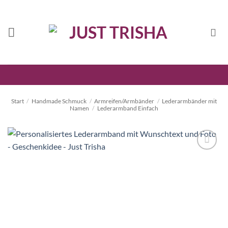
Zum
Inhalt
springen
Start
/
Handmade Schmuck
/
Armreifen/Armbänder
/
Lederarmbänder mit
Namen
/
Lederarmband Einfach
Auf die
Wunschliste