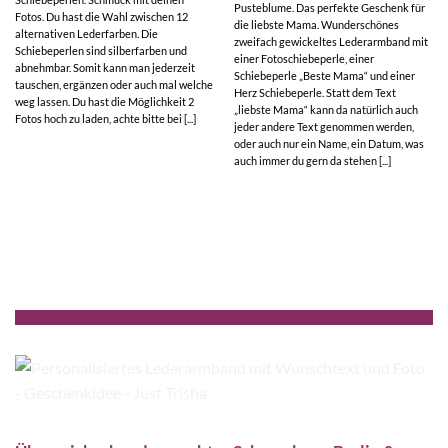
Pusteblume. Das perfekte Geschenk für
Fotos. Du hast die Wahl zwischen 12
die liebste Mama. Wunderschönes
alternativen Lederfarben. Die
zweifach gewickeltes Lederarmband mit
Schiebeperlen sind silberfarben und
einer Fotoschiebeperle, einer
abnehmbar. Somit kann man jederzeit
Schiebeperle „Beste Mama“ und einer
tauschen, ergänzen oder auch mal welche
Herz Schiebeperle. Statt dem Text
weg lassen. Du hast die Möglichkeit 2
„liebste Mama“ kann da natürlich auch
Fotos hoch zu laden, achte bitte bei [...]
jeder andere Text genommen werden,
oder auch nur ein Name, ein Datum, was
auch immer du gern da stehen [...]