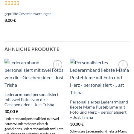
Bewertet
geprüfte Gesamtbewertungen
mit
5
von 5
8,00
€
ÄHNLICHE PRODUKTE
Auf die
Auf die
Wunschliste
Wunschliste
Lederarmband personalisiert
mit zwei Fotos von dir –
Personalisiertes Lederarmband
Geschenkidee – Just Trisha
liebste Mama Pusteblume mit
30,00
€
Foto und Herz – personalisiert
– Just Trisha
Lederarmband personalisiert mit zwei
Fotos Wunderschönes einfach
30,00
€
gewickeltes Lederarmband mit zwei Foto
Schwarzes Lederarmband liebste Mama
Schiebeperlen. Schmuck mit deinen