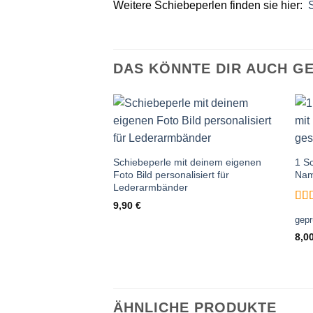
Weitere Schiebeperlen finden sie hier:
DAS KÖNNTE DIR AUCH G
Auf die
Wunschliste
Schiebeperle mit deinem eigenen
1 Sc
Foto Bild personalisiert für
Nam
Lederarmbänder
9,90
€
Bew
gepr
mit
8,0
ÄHNLICHE PRODUKTE