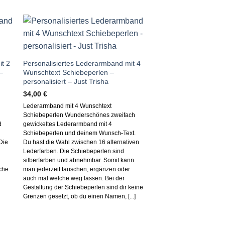
Auf die
te
Wunschliste
t 2
Personalisiertes Lederarmband mit 4
–
Wunschtext Schiebeperlen –
personalisiert – Just Trisha
34,00
€
Lederarmband mit 4 Wunschtext
Schiebeperlen Wunderschönes zweifach
d
gewickeltes Lederarmband mit 4
Schiebeperlen und deinem Wunsch-Text.
Die
Du hast die Wahl zwischen 16 alternativen
Personalisiertes Led
Lederfarben. Die Schiebeperlen sind
anthrazit mit Herz un
silberfarben und abnehmbar. Somit kann
Geschenkidee – Just T
che
man jederzeit tauschen, ergänzen oder
20,00
€
auch mal welche weg lassen. Bei der
Gestaltung der Schiebeperlen sind dir keine
Lederarmband anthrazit m
Grenzen gesetzt, ob du einen Namen, [...]
Wunschtext Wunderschön
gewickeltes Lederarmban
Text Perle und Herz Schie