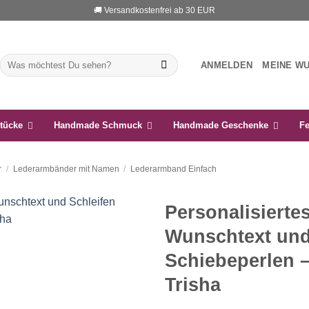
🚚 Versandkostenfrei ab 30 EUR
Suchen
ANMELDEN
MEINE W
nach:
tücke
Handmade Schmuck
Handmade Geschenke
Fe
r
/
Lederarmbänder mit Namen
/
Lederarmband Einfach
Personalisiert
Wunschtext und
Auf die
Wunschliste
Schiebeperlen –
Trisha