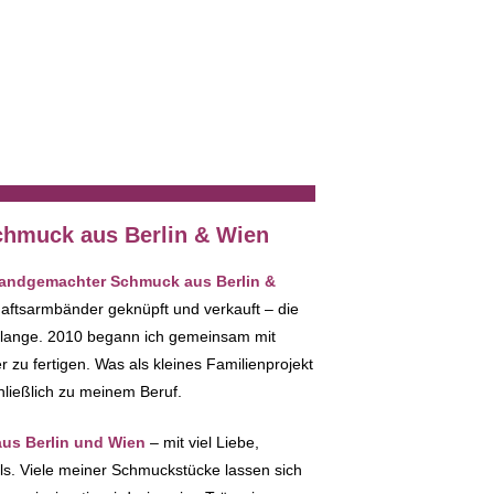
die Wahl zwischen versc
Lederfarben. Die Schiebe
silberfarben und abnehmb
man jederzeit tauschen, 
auch mal welche weg lass
Gestaltung der Schiebeper
Grenzen gesetzt, ob du eine
hmuck aus Berlin & Wien
 handgemachter Schmuck aus Berlin &
haftsarmbänder geknüpft und verkauft – die
 lange. 2010 begann ich gemeinsam mit
zu fertigen. Was als kleines Familienprojekt
hließlich zu meinem Beruf.
s Berlin und Wien
– mit viel Liebe,
ils. Viele meiner Schmuckstücke lassen sich