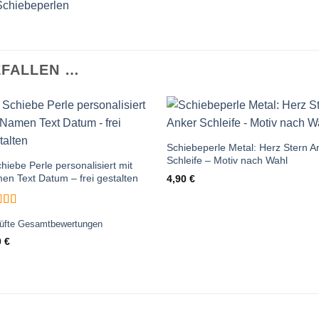
Schiebeperlen
EFALLEN …
Auf die
Auf die
Wunschliste
Wunschlis
Schiebeperle Metal: Herz Stern A
Schleife – Motiv nach Wahl
hiebe Perle personalisiert mit
en Text Datum – frei gestalten
4,90
€
ertet
üfte Gesamtbewertungen
5
von 5
0
€