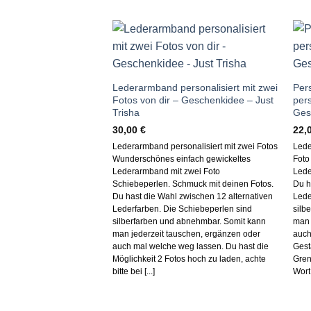
Auf die
Wunschliste
Lederarmband personalisiert mit zwei
Per
Fotos von dir – Geschenkidee – Just
pers
Trisha
Ges
30,00
€
22,
Lederarmband personalisiert mit zwei Fotos
Lede
Wunderschönes einfach gewickeltes
Foto
Lederarmband mit zwei Foto
Lede
Schiebeperlen. Schmuck mit deinen Fotos.
Du h
Du hast die Wahl zwischen 12 alternativen
Lede
Lederfarben. Die Schiebeperlen sind
silb
silberfarben und abnehmbar. Somit kann
man 
man jederzeit tauschen, ergänzen oder
auch
auch mal welche weg lassen. Du hast die
Gest
Möglichkeit 2 Fotos hoch zu laden, achte
Gren
bitte bei [...]
Wort,