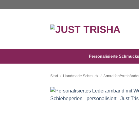
Zum
Inhalt
springen
Personalisierte Schmucks
Start
/
Handmade Schmuck
/
Armreifen/Armbände