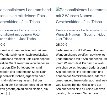
Auf die
Auf die
Wunschliste
Wunschlis
sonalisiertes Lederarmband
Personalisiertes Lederarmband mi
onalisiert mit deinem Foto –
Wunsch Namen – Geschenkidee 
chenkidee – Just Trisha
Just Trisha
00
€
25,00
€
rarmband personalisiert mit deinem
Lederarmband mit 2 Wunsch Namen
 Wunderschönes einfach gewickeltes
Wunderschönes zweifach gewickeltes
rarmband mit einer Foto Schiebeperle.
Lederarmband mit 2 Schiebeperlen un
ast die Wahl zwischen verschiedenen
ihrem Wunsch-Text. Du hast die Wahl
rfarben. Die Schiebeperlen sind
zwischen verschiedenen Lederfarben. 
erfarben und abnehmbar. Somit kann
Schiebeperlen sind silberfarben und
jederzeit tauschen, ergänzen oder
abnehmbar. Somit kann man jederzeit
 mal welche weg lassen. Bei der
tauschen, ergänzen oder auch mal wel
altung der Schiebeperlen sind dir keine
weg lassen. Bei der Gestaltung der
zen gesetzt, ob du einen Namen, ein
Schiebeperlen sind dir keine Grenzen
 ein [...]
gesetzt, ob du einen Namen, ein [...]