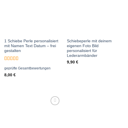
1 Schiebe Perle personalisiert
Schiebeperle mit deinem
mit Namen Text Datum – frei
eigenen Foto Bild
gestalten
personalisiert für
Lederarmbänder
9,90
€
Bewertet
geprüfte Gesamtbewertungen
mit
5
von 5
8,00
€
Auf die
Wunschliste