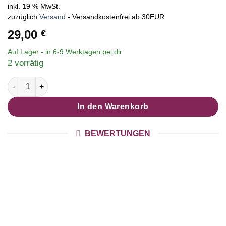
mit
5
von 5,
inkl. 19 % MwSt.
basierend
zuzüglich
Versand
- Versandkostenfrei ab 30EUR
auf
Kundenbewertungen
29,00
€
Auf Lager - in
6-9 Werktagen
bei dir
2 vorrätig
Personalisiertes Lederarmband mit Wunschtext Schiebeperlen - 
In den Warenkorb
BEWERTUNGEN