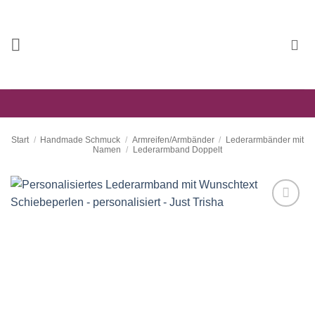
Zum
Inhalt
springen
Start
/
Handmade Schmuck
/
Armreifen/Armbänder
/
Lederarmbänder mit
Namen
/
Lederarmband Doppelt
Auf die
Wunschliste