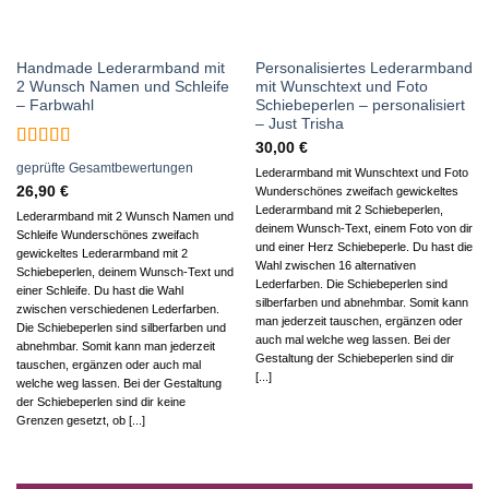
Handmade Lederarmband mit
Personalisiertes Lederarmband
2 Wunsch Namen und Schleife
mit Wunschtext und Foto
– Farbwahl
Schiebeperlen – personalisiert
– Just Trisha
30,00
€
Bewertet
geprüfte Gesamtbewertungen
Lederarmband mit Wunschtext und Foto
mit
5
von 5
26,90
€
Wunderschönes zweifach gewickeltes
Lederarmband mit 2 Schiebeperlen,
Lederarmband mit 2 Wunsch Namen und
deinem Wunsch-Text, einem Foto von dir
Schleife Wunderschönes zweifach
und einer Herz Schiebeperle. Du hast die
gewickeltes Lederarmband mit 2
Wahl zwischen 16 alternativen
Schiebeperlen, deinem Wunsch-Text und
Lederfarben. Die Schiebeperlen sind
einer Schleife. Du hast die Wahl
silberfarben und abnehmbar. Somit kann
zwischen verschiedenen Lederfarben.
man jederzeit tauschen, ergänzen oder
Die Schiebeperlen sind silberfarben und
auch mal welche weg lassen. Bei der
abnehmbar. Somit kann man jederzeit
Gestaltung der Schiebeperlen sind dir
tauschen, ergänzen oder auch mal
[...]
welche weg lassen. Bei der Gestaltung
der Schiebeperlen sind dir keine
Grenzen gesetzt, ob [...]