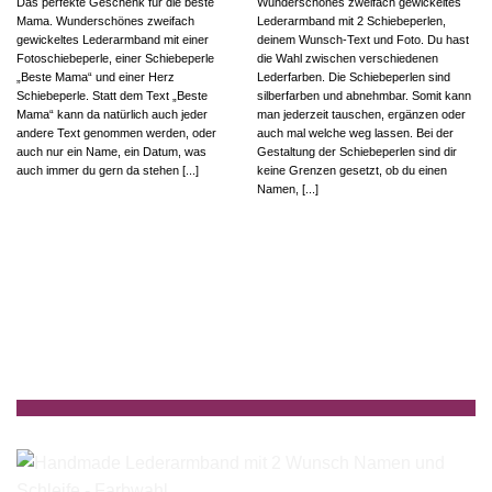
Das perfekte Geschenk für die beste
Wunderschönes zweifach gewickeltes
Mama. Wunderschönes zweifach
Lederarmband mit 2 Schiebeperlen,
gewickeltes Lederarmband mit einer
deinem Wunsch-Text und Foto. Du hast
Fotoschiebeperle, einer Schiebeperle
die Wahl zwischen verschiedenen
„Beste Mama“ und einer Herz
Lederfarben. Die Schiebeperlen sind
Schiebeperle. Statt dem Text „Beste
silberfarben und abnehmbar. Somit kann
Mama“ kann da natürlich auch jeder
man jederzeit tauschen, ergänzen oder
andere Text genommen werden, oder
auch mal welche weg lassen. Bei der
auch nur ein Name, ein Datum, was
Gestaltung der Schiebeperlen sind dir
auch immer du gern da stehen [...]
keine Grenzen gesetzt, ob du einen
Namen, [...]