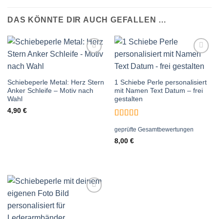
DAS KÖNNTE DIR AUCH GEFALLEN …
Auf die
Auf die
Wunschliste
Wunschliste
Schiebeperle Metal: Herz Stern
1 Schiebe Perle personalisiert
Anker Schleife – Motiv nach
mit Namen Text Datum – frei
Wahl
gestalten
4,90
€
Bewertet
geprüfte Gesamtbewertungen
mit
5
von 5
8,00
€
Auf die
Wunschliste