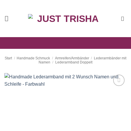
Zum
Inhalt
springen
Start
/
Handmade Schmuck
/
Armreifen/Armbänder
/
Lederarmbänder mit
Namen
/
Lederarmband Doppelt
Auf die
Wunschliste