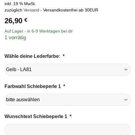
mit
5
von 5,
inkl. 19 % MwSt.
basierend
zuzüglich
Versand
- Versandkostenfrei ab 30EUR
auf
Kundenbewertung
26,90
€
Auf Lager - in
6-9 Werktagen
bei dir
1 vorrätig
Wähle deine Lederfarbe:
*
Farbwahl Schiebeperle 1
*
Wunschtext Schiebeperle 1
*