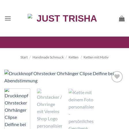
Zum
Inhalt
springen
Start
/
Handmade Schmuck
/
Ketten
/
Ketten mit Motiv
Auf die
Wunschliste