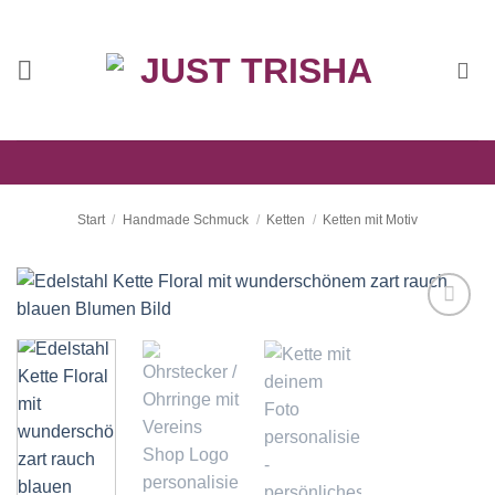
Zum
Inhalt
springen
Start
/
Handmade Schmuck
/
Ketten
/
Ketten mit Motiv
Auf die
Wunschliste