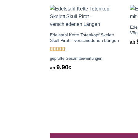
Auf die
Wunschliste
Ede
Vög
Edelstahl Kette Totenkopf Skelett
Skull Pirat – verschiedenen Längen
ab
Bewertet
geprüfte Gesamtbewertungen
mit
5
von 5
9.90
ab
€