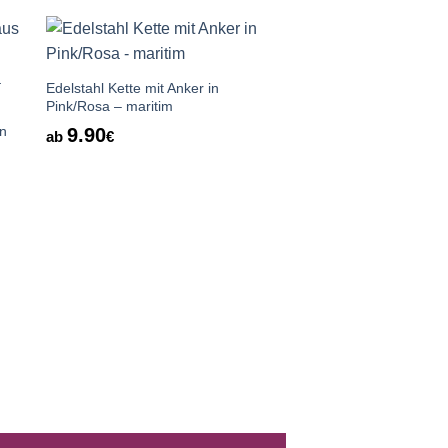
Auf die
te
Wunschliste
Edelstahl Kette mit Anker in
Pink/Rosa – maritim
n
9.90
ab
€
Edelstahl Kette wund
violette Wiese mit Bl
9.90
ab
€