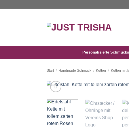
Zum
Inhalt
springen
Personalisierte Schmucks
Start
/
Handmade Schmuck
/
Ketten
/
Ketten mit 