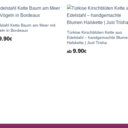
Auf die
Auf die
Wunschliste
Wunschlis
lstahl Kette Baum am Meer mit
eln in Bordeaux
Türkise Kirschblüten Kette aus
Edelstahl – handgemachte Blume
9.90
€
Halskette | Just Trisha
9.90
ab
€