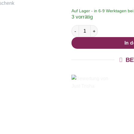
Auf Lager - in
6-9 Werktagen
bei 
3 vorrätig
Edelstahl Kette mit tollem za
In 
BE