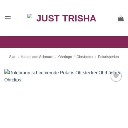
Zum
Inhalt
springen
Start
/
Handmade Schmuck
/
Ohrringe
/
Ohrstecker
/
Polarisperlen
Auf die
Wunschliste