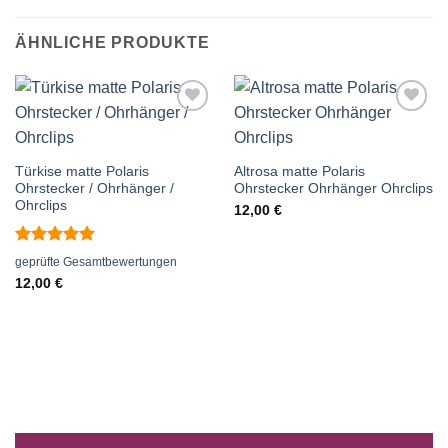
ÄHNLICHE PRODUKTE
Auf die
Auf die
Wunschliste
Wunschliste
Türkise matte Polaris
Altrosa matte Polaris
Ohrstecker / Ohrhänger /
Ohrstecker Ohrhänger Ohrclips
Ohrclips
12,00
€
Bewertet
geprüfte Gesamtbewertungen
mit
5
von
12,00
€
5