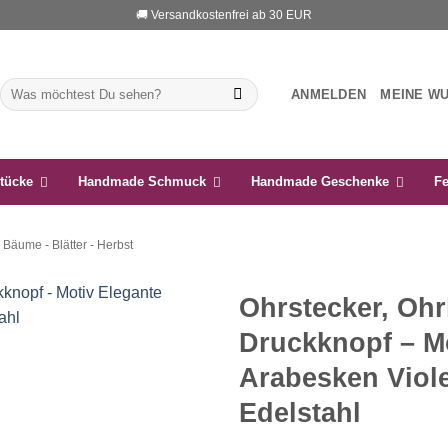
🚚 Versandkostenfrei ab 30 EUR
Suchen
ANMELDEN
MEINE W
nach:
tücke
Handmade Schmuck
Handmade Geschenke
Fe
Bäume - Blätter - Herbst
Ohrstecker, Ohr
Druckknopf – M
Auf die
Wunschliste
Arabesken Viol
Edelstahl