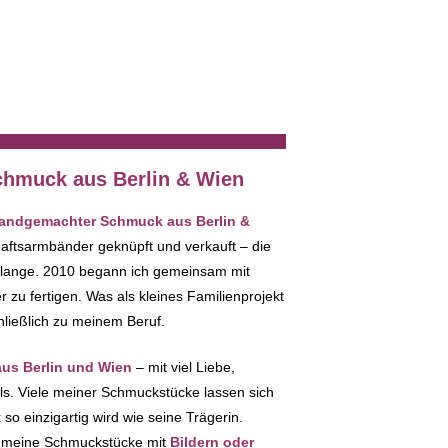
Druckknopf – Motiv Ds
grün – Schmuck aus E
3.50
ab
€
hmuck aus Berlin & Wien
 handgemachter Schmuck aus Berlin &
haftsarmbänder geknüpft und verkauft – die
 lange. 2010 begann ich gemeinsam mit
zu fertigen. Was als kleines Familienprojekt
hließlich zu meinem Beruf.
s Berlin und Wien
– mit viel Liebe,
ils. Viele meiner Schmuckstücke lassen sich
so einzigartig wird wie seine Trägerin.
ch meine Schmuckstücke mit
Bildern oder