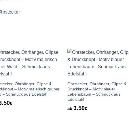
hrstecker
Auf die
Auf die
Wunschliste
Wunschlis
stecker, Ohrhänger, Clipse &
Ohrstecker, Ohrhänger, Clipse &
ckknopf – Motiv malerisch grüner
Druckknopf – Motiv blauer
d – Schmuck aus Edelstahl
Lebensbaum – Schmuck aus
Edelstahl
3.50
€
3.50
ab
€