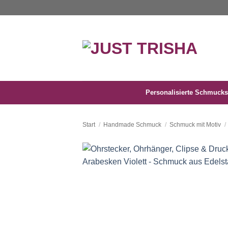
Zum
Inhalt
springen
Personalisierte Schmucks
Start
/
Handmade Schmuck
/
Schmuck mit Motiv
/