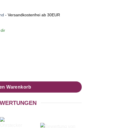
nd
- Versandkostenfrei ab 30EUR
dir
 & Druckknopf - Motiv Elegante Arabesken Violett - Schmuck aus 
den Warenkorb
WERTUNGEN