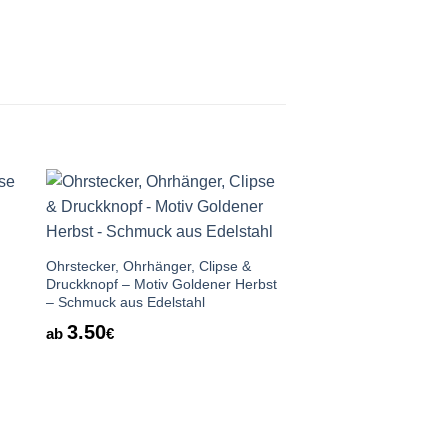
Auf die
te
Wunschliste
Ohrstecker, Ohrhänger, Clipse &
Druckknopf – Motiv Goldener Herbst
– Schmuck aus Edelstahl
3.50
ab
€
Ohrstecker, Ohrhänger