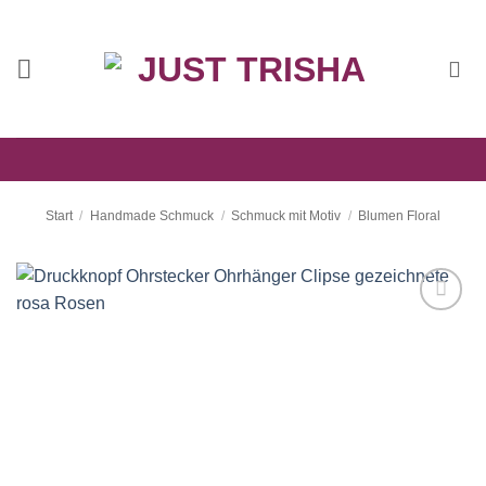
Zum
Inhalt
springen
Start
/
Handmade Schmuck
/
Schmuck mit Motiv
/
Blumen Floral
Auf die
Wunschliste