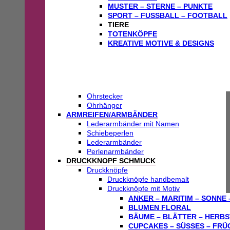
MUSTER – STERNE – PUNKTE
SPORT – FUSSBALL – FOOTBALL
TIERE
TOTENKÖPFE
KREATIVE MOTIVE & DESIGNS
Ohrstecker
Ohrhänger
ARMREIFEN/ARMBÄNDER
Lederarmbänder mit Namen
Schiebeperlen
Lederarmbänder
Perlenarmbänder
DRUCKKNOPF SCHMUCK
Druckknöpfe
Druckknöpfe handbemalt
Druckknöpfe mit Motiv
ANKER – MARITIM – SONNE 
BLUMEN FLORAL
BÄUME – BLÄTTER – HERBS
CUPCAKES – SÜSSES – FRÜ