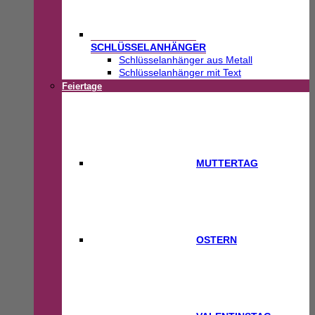
SCHLÜSSELANHÄNGER
Schlüsselanhänger aus Metall
Schlüsselanhänger mit Text
Feiertage
MUTTERTAG
OSTERN