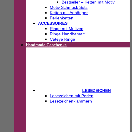
Bestseller – Ketten mit Motiv
Motiv Schmuck Sets
Ketten mit Anhänger
Perlenketten
ACCESSOIRES
Ringe mit Motiven
Ringe Handbemalt
Cateye Ringe
Handmade Geschenke
LESEZEICHEN
Lesezeichen mit Perlen
Lesezeichenklammern