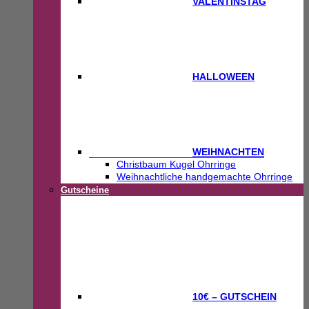
VALENTINSTAG
HALLOWEEN
WEIHNACHTEN
Christbaum Kugel Ohrringe
Weihnachtliche handgemachte Ohrringe
Gutscheine
10€ – GUTSCHEIN