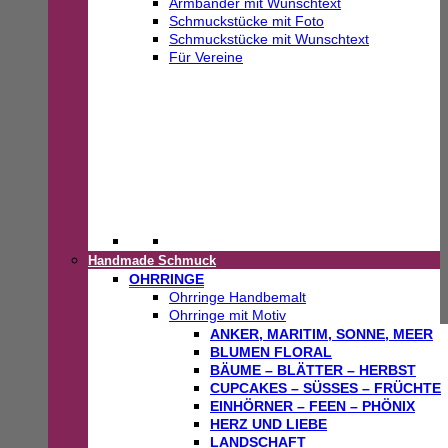
Armbänder mit Wunschtext
Schmuckstücke mit Foto
Schmuckstücke mit Wunschtext
Für Vereine
Handmade Schmuck
OHRRINGE
Ohrringe Handbemalt
Ohrringe mit Motiv
ANKER, MARITIM, SONNE, MEER
BLUMEN FLORAL
BÄUME – BLÄTTER – HERBST
CUPCAKES – SÜSSES – FRÜCHTE
EINHÖRNER – FEEN – PHÖNIX
HERZ UND LIEBE
LANDSCHAFT