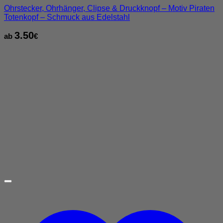
Ohrstecker, Ohrhänger, Clipse & Druckknopf – Motiv Piraten
Totenkopf – Schmuck aus Edelstahl
3.50
ab
€