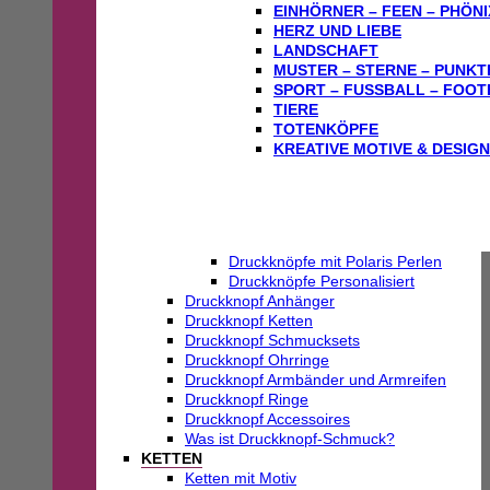
EINHÖRNER – FEEN – PHÖNI
HERZ UND LIEBE
LANDSCHAFT
MUSTER – STERNE – PUNKT
SPORT – FUSSBALL – FOOT
TIERE
TOTENKÖPFE
KREATIVE MOTIVE & DESIG
Druckknöpfe mit Polaris Perlen
Druckknöpfe Personalisiert
Druckknopf Anhänger
Druckknopf Ketten
Druckknopf Schmucksets
Druckknopf Ohrringe
Druckknopf Armbänder und Armreifen
Druckknopf Ringe
Druckknopf Accessoires
Was ist Druckknopf-Schmuck?
KETTEN
Ketten mit Motiv