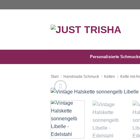
Zum
Inhalt
springen
Personalisierte Schmuck
Start
/
Handmade Schmuck
/
Ketten
/
Kette mit A