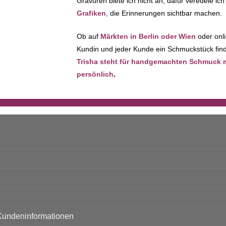
Gravuren biete ich nicht an, dafür veredele i
Grafiken
, die Erinnerungen sichtbar machen.
Ob auf
Märkten in Berlin oder Wien
oder onli
Kundin und jeder Kunde ein Schmuckstück finde
Trisha steht für handgemachten Schmuck mit
persönlich
.
Kundeninformationen