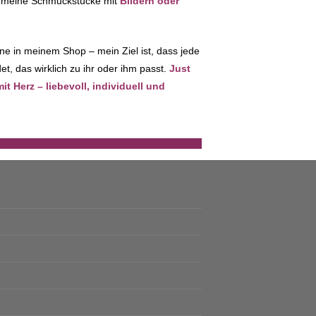
ch meine Schmuckstücke mit
Bildern oder
ne in meinem Shop – mein Ziel ist, dass jede
t, das wirklich zu ihr oder ihm passt.
Just
 Herz – liebevoll, individuell und