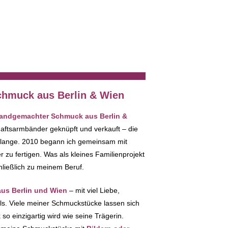
Gelb – Kette, Ohrrin
36,00
€
hmuck aus Berlin & Wien
 handgemachter Schmuck aus Berlin &
haftsarmbänder geknüpft und verkauft – die
 lange. 2010 begann ich gemeinsam mit
zu fertigen. Was als kleines Familienprojekt
hließlich zu meinem Beruf.
s Berlin und Wien
– mit viel Liebe,
ils. Viele meiner Schmuckstücke lassen sich
so einzigartig wird wie seine Trägerin.