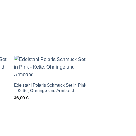
Auf die
te
Wunschliste
Edelstahl Polaris Schmuck Set in Pink
– Kette, Ohrringe und Armband
36,00
€
Edelstahl Polaris Sch