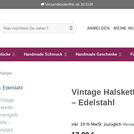
🚚 Versandkostenfrei ab 30 EUR
Suchen
ANMELDEN
MEINE W
nach:
stücke
Handmade Schmuck
Handmade Geschenke
F
nhänger
Vintage Halsket
– Edelstahl
Auf die
Wunschliste
inkl. 19 % MwSt.
zuzüglich
Versa