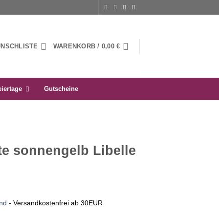
UNSCHLISTE
WARENKORB /
0,00
€
eiertage
Gutscheine
te sonnengelb Libelle
nd
- Versandkostenfrei ab 30EUR