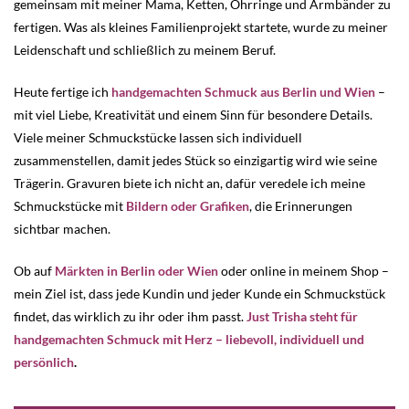
gemeinsam mit meiner Mama, Ketten, Ohrringe und Armbänder zu
fertigen. Was als kleines Familienprojekt startete, wurde zu meiner
Leidenschaft und schließlich zu meinem Beruf.
Heute fertige ich
handgemachten Schmuck aus Berlin und Wien
–
mit viel Liebe, Kreativität und einem Sinn für besondere Details.
Viele meiner Schmuckstücke lassen sich individuell
zusammenstellen, damit jedes Stück so einzigartig wird wie seine
Trägerin. Gravuren biete ich nicht an, dafür veredele ich meine
Schmuckstücke mit
Bildern oder Grafiken
, die Erinnerungen
sichtbar machen.
Ob auf
Märkten in Berlin oder Wien
oder online in meinem Shop –
mein Ziel ist, dass jede Kundin und jeder Kunde ein Schmuckstück
findet, das wirklich zu ihr oder ihm passt.
Just Trisha steht für
handgemachten Schmuck mit Herz – liebevoll, individuell und
persönlich
.