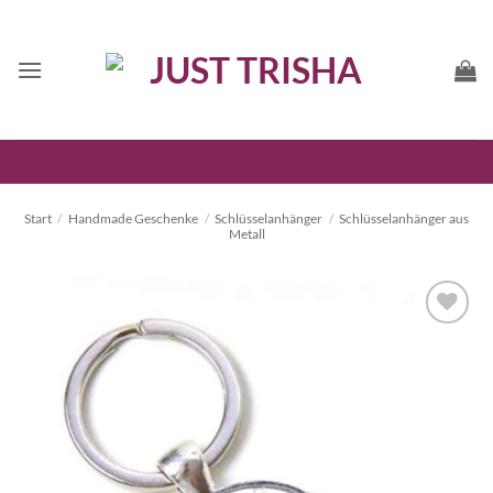
Zum
Inhalt
springen
Start
/
Handmade Geschenke
/
Schlüsselanhänger
/
Schlüsselanhänger aus
Metall
Auf die
Wunschliste